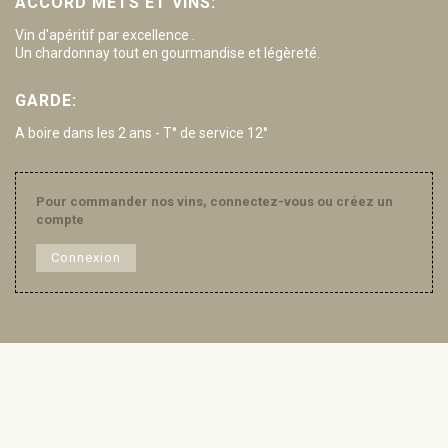
ACCORD METS ET VINS:
Vin d'apéritif par excellence .
Un chardonnay tout en gourmandise et légèreté.
GARDE:
A boire dans les 2 ans - T° de service 12°
Pour commander nos vins, connectez-vous ou créez un
compte
Connexion