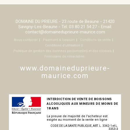
DOMAINE DU PRIEURE - 23 route de Beaune - 21420
Savigny-Les-Beaune - Tél. 03 80 21 54 27 - Email:
contact@domaineduprieure-maurice.com
Nous contacter
Paiement & livraison
Conditions de vente
Conditions d’utilisation
Politique de gestion des données personnelles et des cookies
Formulaire de rétractation
www.domaineduprieure-
maurice.com
INTERDICTION DE VENTE DE BOISSONS
ALCOOLIQUES AUX MINEURS DE MOINS DE
18 ANS
La preuve de majorité de l'acheteur est
exigée au moment de la vente en ligne
CODE DE LA SANTE PUBLIQUE, ART. L. 3342-1 et L.
3353-3